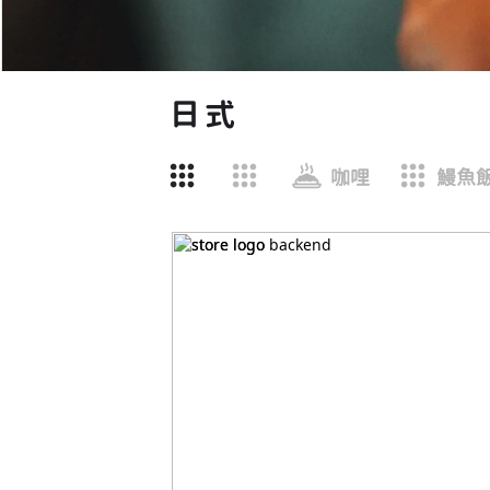
日式
咖哩
鰻魚