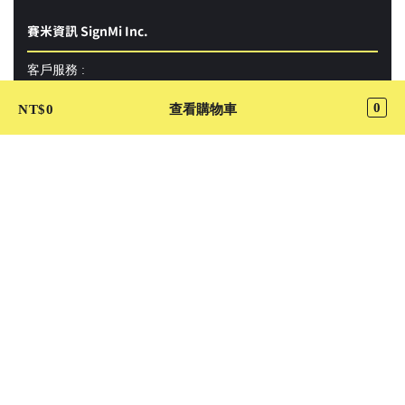
賽米資訊 SignMi Inc.
客戶服務 :
support@cutaway.com.tw
0
NT$
0
查看購物車
上架合作 :
store.apply@cutaway.com.tw
企業合作 :
business@cutaway.com.tw
成為管家：
tpe.butler@cutaway.com.tw
「Cutaway卡個位」平台食品業者登錄字號：
A-142639488-00000-2
Cutaway卡個位只提供代排代買代送服務，與相關店家未必有合作關係，
顯示價格可能與店面價格略有不同，所有店面和招牌照片僅作為提供消費