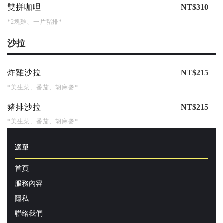
雙拼咖哩
NT$310
*2塊雞、一片豬排*
沙拉
炸雞沙拉
NT$215
*美生菜、番茄、胡麻醬*
豬排沙拉
NT$215
*美生菜、番茄、胡麻醬*
選單
首頁
服務內容
隱私
聯絡我們