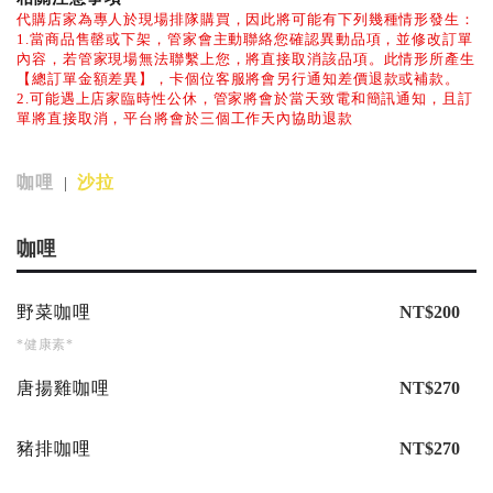
代購店家為專人於現場排隊購買，因此將可能有下列幾種情形發生：
1.當商品售罄或下架，管家會主動聯絡您確認異動品項，並修改訂單
內容，若管家現場無法聯繫上您，將直接取消該品項。此情形所產生
【總訂單金額差異】，卡個位客服將會另行通知差價退款或補款。
2.可能遇上店家臨時性公休，管家將會於當天致電和簡訊通知，且訂
單將直接取消，平台將會於三個工作天內協助退款
咖哩
沙拉
|
咖哩
野菜咖哩
NT$200
*健康素*
唐揚雞咖哩
NT$270
豬排咖哩
NT$270