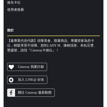
搶先卡位
使用者推薦
關於
【最專業代排代購】排隊美食、限量商品、專屬管家為您卡
位，輕鬆享受不排隊。想吃LADY M、陳根找茶、阜杭豆漿、
豐盛號，請找『Cutaway卡個位』！
Cutaway 我要許願
加入 LINE@ 好友
關注 Cutaway 最新動態