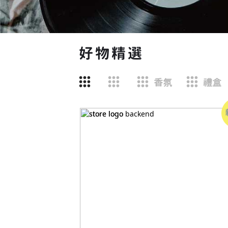
好物精選
香氛
禮盒