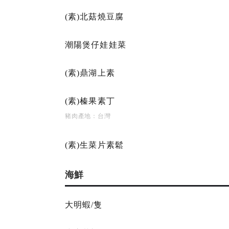
(素)北菇燒豆腐
潮陽煲仔娃娃菜
(素)鼎湖上素
(素)榛果素丁
豬肉產地：台灣
(素)生菜片素鬆
海鮮
大明蝦/隻