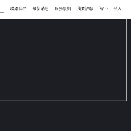
聯絡我們
最新消息
服務規則
我要許願
0
登入