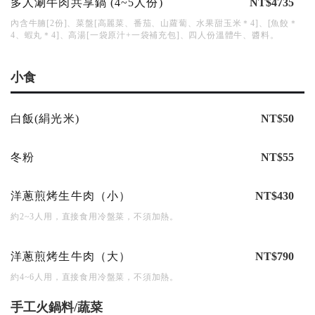
多人涮牛肉共享鍋 (4~5人份)
NT$4735
內含牛腩[2份]、菜盤[高麗菜、番茄、山蘿蔔、水果甜玉米＊4]、[魚餃＊
4、蝦丸＊4]、高湯[一袋原汁+一袋補充包]、四人份溫體牛、醬料。
小食
白飯(絹光米)
NT$50
冬粉
NT$55
洋蔥煎烤生牛肉（小）
NT$430
約2~3人用，直接食用冷盤菜，不須加熱。
洋蔥煎烤生牛肉（大）
NT$790
約4~6人用，直接食用冷盤菜，不須加熱。
手工火鍋料/蔬菜