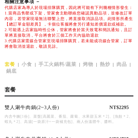
相關注意事項
－
代購店家為專人於現場排隊購買，因此將可能有下列幾種情形發生：
1.當商品售罄或下架，管家會主動聯絡您確認異動品項，並修改訂單
內容，若管家現場無法聯繫上您，將直接取消該品項。此情形所產生
【總訂單金額差異】，卡個位客服將會另行通知差價退款或補款。
2.可能遇上店家臨時性公休，管家將會於當天致電和簡訊通知，且訂
單將直接取消，平台將會於三個工作天內協助退款
3.代購店家需媒合管家至現場排隊購買，若未能成功媒合管家，訂單
將會取消並退款，敬請見諒。
套餐
小食
手工火鍋料/蔬菜
烤物
熱炒
肉品
|
|
|
|
|
|
鍋底
套餐
雙人涮牛肉鍋(2~3人份)
NT$2295
內含牛腩[1份]、菜盤[高麗菜、番茄、蘿蔔、水果甜玉米＊2]、[魚餃＊2、
蝦丸＊2]、高湯[一袋原汁+一袋補充包]、兩人份溫體牛、醬料。