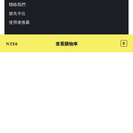
聯絡我們
搶先卡位
使用者推薦
0
NT$
0
查看購物車
關於
【最專業代排代購】排隊美食、限量商品、專屬管家為您卡
位，輕鬆享受不排隊。想吃LADY M、陳根找茶、阜杭豆漿、
豐盛號，請找『Cutaway卡個位』！
Cutaway 我要許願
加入 LINE@ 好友
關注 Cutaway 最新動態