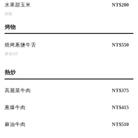
水果甜玉米
NT$200
四顆
烤物
燒烤蔥鹽牛舌
NT$550
厚切6片
熱炒
高麗菜牛肉
NT$375
蔥爆牛肉
NT$415
麻油牛肉
NT$510