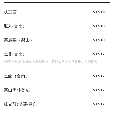
板豆腐
NT$120
蝦丸(台南)
NT$160
高麗菜（梨山）
NT$160
魚冊(台南)
NT$175
魚漿(狗母魚)製成的皮包豬絞肉，形狀如同古代的書冊，因而得名
魚餃（台南）
NT$175
高山黑柿番茄
NT$175
綜合菇(鴻禧/雪白)
NT$175