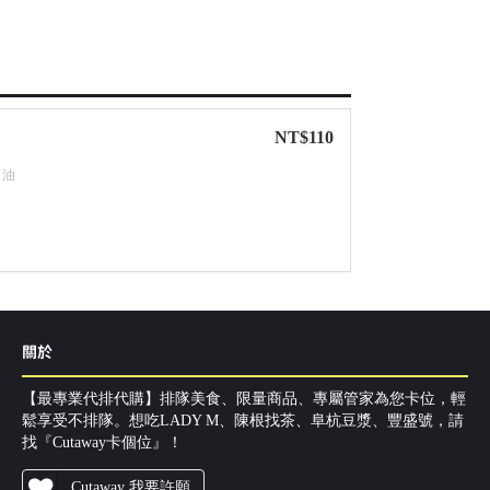
NT$110
奶油
關於
【最專業代排代購】排隊美食、限量商品、專屬管家為您卡位，輕
鬆享受不排隊。想吃LADY M、陳根找茶、阜杭豆漿、豐盛號，請
找『Cutaway卡個位』！
Cutaway 我要許願