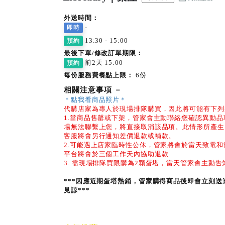
外送時間：
-
即時
13:30 - 15:00
預約
最後下單/修改訂單期限：
前2天 15:00
預約
每份服務費餐點上限：
6份
相關注意事項
－
＊點我看商品照片＊
代購店家為專人於現場排隊購買，因此將可能有下列
1.當商品售罄或下架，管家會主動聯絡您確認異動
場無法聯繫上您，將直接取消該品項。此情形所產生
客服將會另行通知差價退款或補款。
2.可能遇上店家臨時性公休，管家將會於當天致電
平台將會於三個工作天內協助退款
3. 需現場排隊買限購為2顆蛋塔，當天管家會主動
***因應近期蛋塔熱銷，管家購得商品後即會立刻
見諒***