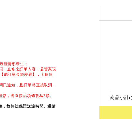
幾種情形發生：
品項，並修改訂單內容，若管家現
【總訂單金額差異】，卡個位
和簡訊通知，且訂單將直接取消，
告知您，將直接品項修改為2顆。
商品小計(
送達，故無法保證送達時間。還請