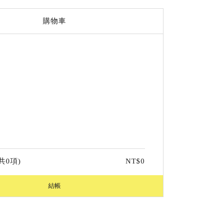
購物車
共
0
項)
NT$
0
結帳