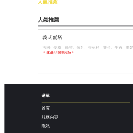
人氣推薦
人氣推薦
義式蛋塔
法國小麥粉、蜂蜜、煉乳、香草籽、雞蛋、牛奶、鮮
＊此商品限購6顆＊
選單
首頁
服務內容
隱私