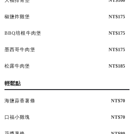
大福排骨堡
NT$160
椒鹽炸雞堡
NT$175
BBQ培根牛肉堡
NT$175
墨西哥牛肉堡
NT$175
松露牛肉堡
NT$185
輕鬆點
海鹽蒜香薯條
NT$70
口福小雞塊
NT$70
花醬薯條
NT$80