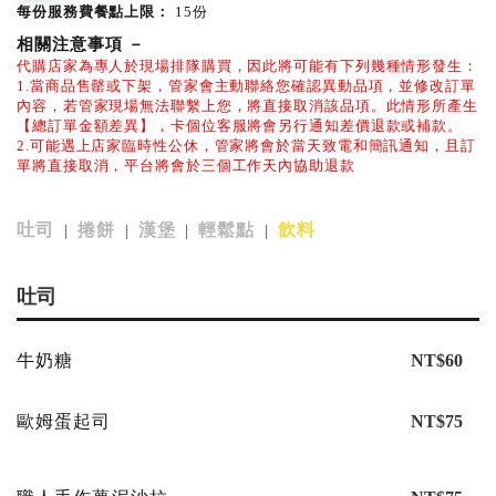
每份服務費餐點上限：
15份
相關注意事項
－
代購店家為專人於現場排隊購買，因此將可能有下列幾種情形發生：
1.當商品售罄或下架，管家會主動聯絡您確認異動品項，並修改訂單
內容，若管家現場無法聯繫上您，將直接取消該品項。此情形所產生
【總訂單金額差異】，卡個位客服將會另行通知差價退款或補款。
2.可能遇上店家臨時性公休，管家將會於當天致電和簡訊通知，且訂
單將直接取消，平台將會於三個工作天內協助退款
吐司
捲餅
漢堡
輕鬆點
飲料
|
|
|
|
吐司
牛奶糖
NT$60
歐姆蛋起司
NT$75