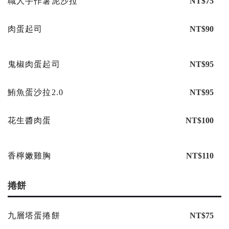
職人手作薯泥沙拉
NT$75
肉蛋起司
NT$90
鬼椒肉蛋起司
NT$95
鮪魚蛋沙拉2.0
NT$95
花生醬肉蛋
NT$100
香檸嫩雞胸
NT$110
捲餅
九層塔蛋捲餅
NT$75