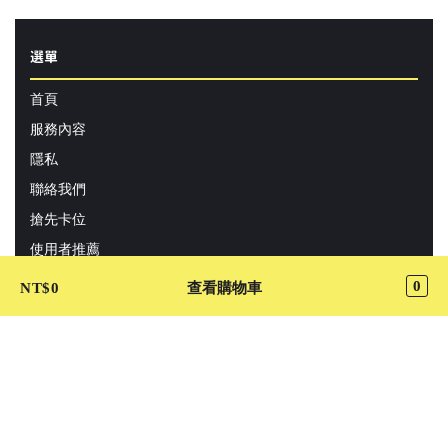
選單
首頁
服務內容
隱私
聯絡我們
搶先卡位
使用者推薦
0
NT$
0
查看購物車
關於
【最專業代排代購】排隊美食、限量商品、專屬管家為您卡
位，輕鬆享受不排隊。想吃LADY M、陳根找茶、阜杭豆漿、
豐盛號，請找『Cutaway卡個位』！