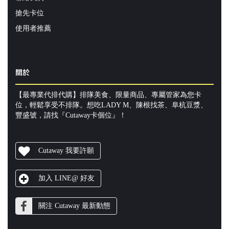
搶先卡位
使用者推薦
關於
【最專業代排代購】排隊美食、限量商品、專屬管家為您卡
位，輕鬆享受不排隊。想吃LADY M、陳根找茶、阜杭豆漿、
豐盛號，請找『Cutaway卡個位』！
Cutaway 我要許願
加入 LINE@ 好友
關注 Cutaway 最新動態