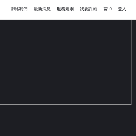
聯絡我們
最新消息
服務規則
我要許願
0
登入