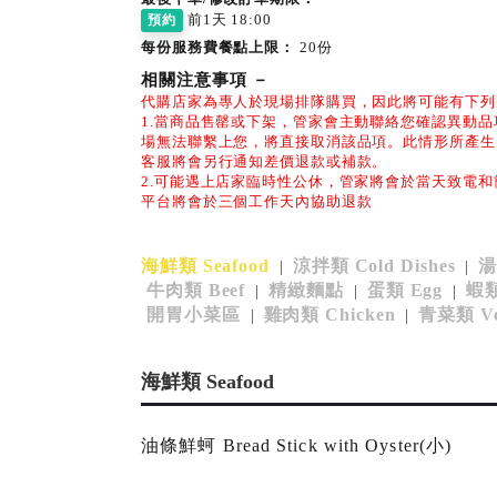
前1天 18:00
預約
每份服務費餐點上限：
20份
相關注意事項
－
代購店家為專人於現場排隊購買，因此將可能有下列
1.當商品售罄或下架，管家會主動聯絡您確認異動
場無法聯繫上您，將直接取消該品項。此情形所產生
客服將會另行通知差價退款或補款。
2.可能遇上店家臨時性公休，管家將會於當天致電
平台將會於三個工作天內協助退款
海鮮類 Seafood
涼拌類 Cold Dishes
湯
|
|
牛肉類 Beef
精緻麵點
蛋類 Egg
蝦類
|
|
|
開胃小菜區
雞肉類 Chicken
青菜類 Veg
|
|
海鮮類 Seafood
油條鮮蚵 Bread Stick with Oyster(小)