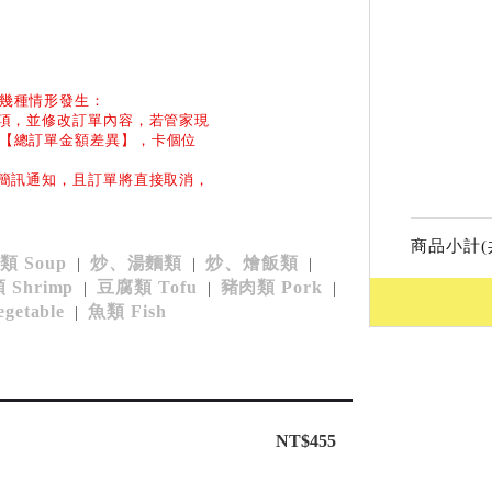
幾種情形發生：
品項，並修改訂單內容，若管家現
【總訂單金額差異】，卡個位
和簡訊通知，且訂單將直接取消，
商品小計(
類 Soup
炒、湯麵類
炒、燴飯類
|
|
|
 Shrimp
豆腐類 Tofu
豬肉類 Pork
|
|
|
etable
魚類 Fish
|
NT$455