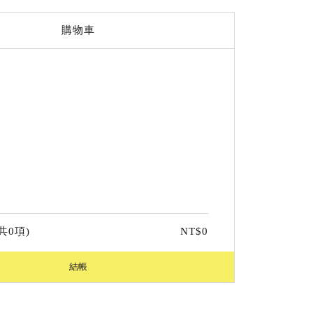
購物車
共
0
項)
NT$
0
結帳