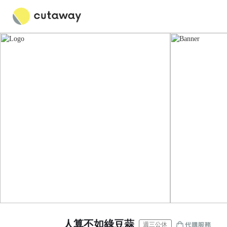
人算不如綠豆蒜
週三公休