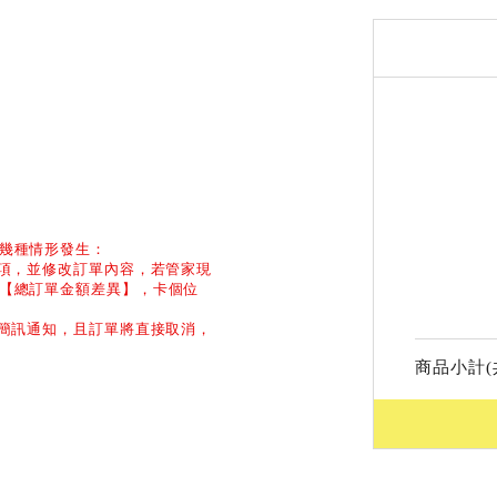
幾種情形發生：
品項，並修改訂單內容，若管家現
【總訂單金額差異】，卡個位
和簡訊通知，且訂單將直接取消，
商品小計(