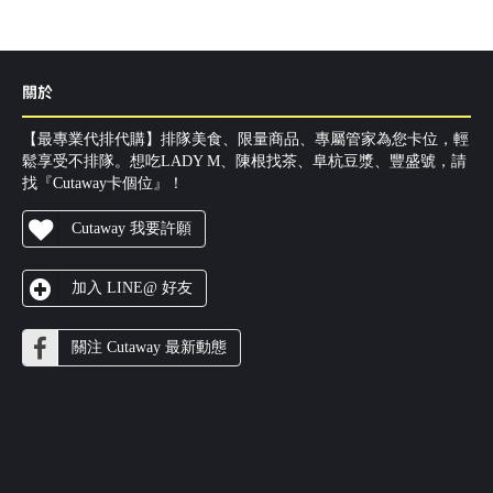
關於
【最專業代排代購】排隊美食、限量商品、專屬管家為您卡位，輕
鬆享受不排隊。想吃LADY M、陳根找茶、阜杭豆漿、豐盛號，請
找『Cutaway卡個位』！
Cutaway 我要許願
加入 LINE@ 好友
關注 Cutaway 最新動態