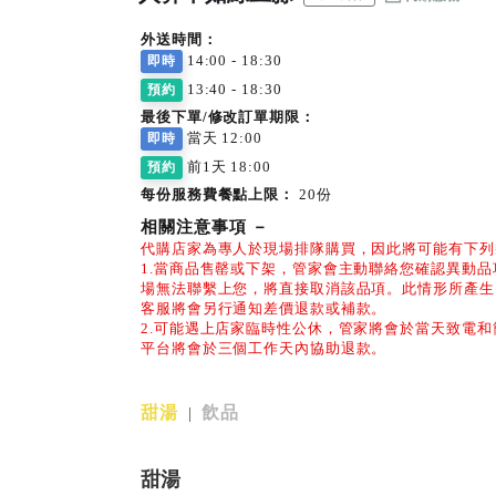
外送時間：
14:00 - 18:30
即時
13:40 - 18:30
預約
最後下單/修改訂單期限：
當天 12:00
即時
前1天 18:00
預約
每份服務費餐點上限：
20份
相關注意事項
－
代購店家為專人於現場排隊購買，因此將可能有下列
1.當商品售罄或下架，管家會主動聯絡您確認異動
場無法聯繫上您，將直接取消該品項。此情形所產生
客服將會另行通知差價退款或補款。
2.可能遇上店家臨時性公休，管家將會於當天致電
平台將會於三個工作天內協助退款。
甜湯
飲品
|
甜湯