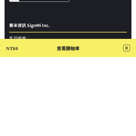
賽米資訊 SignMi Inc.
客戶服務 :
support@cutaway.com.tw
0
NT$
0
查看購物車
上架合作 :
store.apply@cutaway.com.tw
企業合作 :
business@cutaway.com.tw
成為管家：
tpe.butler@cutaway.com.tw
「Cutaway卡個位」平台食品業者登錄字號：
A-142639488-00000-2