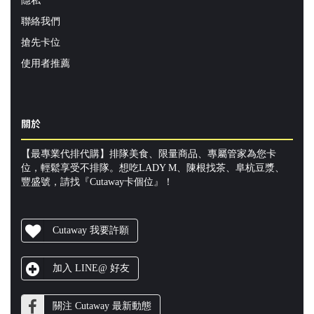
隱私
聯絡我們
搶先卡位
使用者推薦
關於
【最專業代排代購】排隊美食、限量商品、專屬管家為您卡
位，輕鬆享受不排隊。想吃LADY M、陳根找茶、阜杭豆漿、
豐盛號，請找『Cutaway卡個位』！
Cutaway 我要許願
加入 LINE@ 好友
關注 Cutaway 最新動態