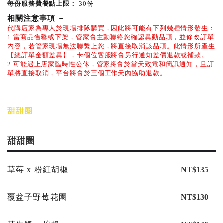
每份服務費餐點上限：
30份
相關注意事項
－
代購店家為專人於現場排隊購買，因此將可能有下列幾種情形發生：
1.當商品售罄或下架，管家會主動聯絡您確認異動品項，並修改訂單
內容，若管家現場無法聯繫上您，將直接取消該品項。此情形所產生
【總訂單金額差異】，卡個位客服將會另行通知差價退款或補款。
2.可能遇上店家臨時性公休，管家將會於當天致電和簡訊通知，且訂
單將直接取消，平台將會於三個工作天內協助退款。
甜甜圈
甜甜圈
草莓 x 粉紅胡椒
NT$135
覆盆子野莓花園
NT$130