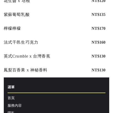
花生醬 x 培根
NT$120
紫蘇葡萄乳酸
NT$135
檸檬檸檬
NT$170
法式干邑生巧克力
NT$160
英式Crumble x 台灣香蕉
NT$130
鳳梨百香果 x 神秘香料
NT$130
選單
首頁
服務內容