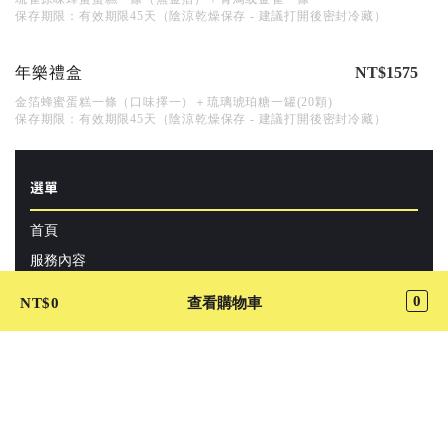
保存期限：有效期限45天（陰涼乾燥保存 - 建議打開後密封冷藏）
年樂禮盒
NT$1575
金箔蜂蜜蛋糕一條（口味擇一）＋琉璃琥珀糖一罐(20顆)
保存期限：有效期限45天（陰涼乾燥保存 - 建議打開後密封冷藏）
選單
首頁
服務內容
隱私
0
NT$
0
查看購物車
聯絡我們
搶先卡位
使用者推薦