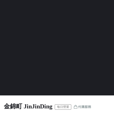
金錦町 JinJinDing
每日營業