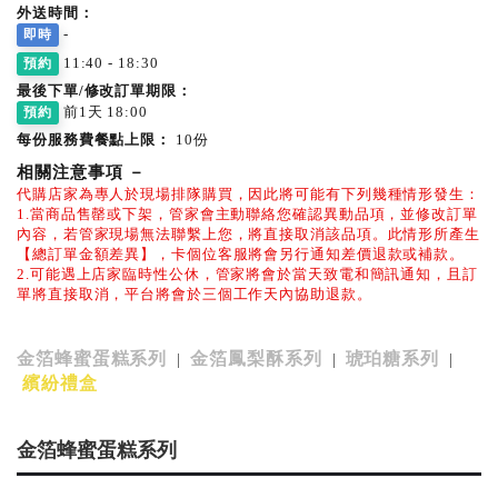
外送時間：
-
即時
11:40 - 18:30
預約
最後下單/修改訂單期限：
前1天 18:00
預約
每份服務費餐點上限：
10份
相關注意事項
－
代購店家為專人於現場排隊購買，因此將可能有下列幾種情形發生：
1.當商品售罄或下架，管家會主動聯絡您確認異動品項，並修改訂單
內容，若管家現場無法聯繫上您，將直接取消該品項。此情形所產生
【總訂單金額差異】，卡個位客服將會另行通知差價退款或補款。
2.可能遇上店家臨時性公休，管家將會於當天致電和簡訊通知，且訂
單將直接取消，平台將會於三個工作天內協助退款。
金箔蜂蜜蛋糕系列
金箔鳳梨酥系列
琥珀糖系列
|
|
|
繽紛禮盒
金箔蜂蜜蛋糕系列