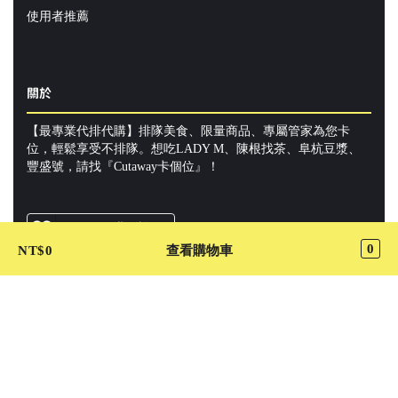
使用者推薦
關於
【最專業代排代購】排隊美食、限量商品、專屬管家為您卡
位，輕鬆享受不排隊。想吃LADY M、陳根找茶、阜杭豆漿、
豐盛號，請找『Cutaway卡個位』！
Cutaway 我要許願
0
NT$
0
查看購物車
加入 LINE@ 好友
關注 Cutaway 最新動態