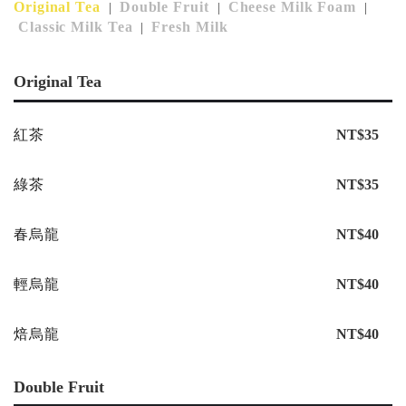
Original Tea
Double Fruit
Cheese Milk Foam
|
|
|
Classic Milk Tea
Fresh Milk
|
Original Tea
紅茶
NT$35
綠茶
NT$35
春烏龍
NT$40
輕烏龍
NT$40
焙烏龍
NT$40
Double Fruit