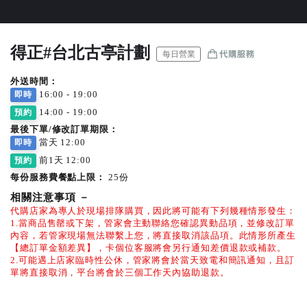
得正#台北古亭計劃
每日營業
外送時間：
16:00 - 19:00
即時
14:00 - 19:00
預約
最後下單/修改訂單期限：
當天 12:00
即時
前1天 12:00
預約
每份服務費餐點上限：
25份
相關注意事項
－
代購店家為專人於現場排隊購買，因此將可能有下列幾種情形發生：
1.當商品售罄或下架，管家會主動聯絡您確認異動品項，並修改訂單
內容，若管家現場無法聯繫上您，將直接取消該品項。此情形所產生
【總訂單金額差異】，卡個位客服將會另行通知差價退款或補款。
2.可能遇上店家臨時性公休，管家將會於當天致電和簡訊通知，且訂
單將直接取消，平台將會於三個工作天內協助退款。