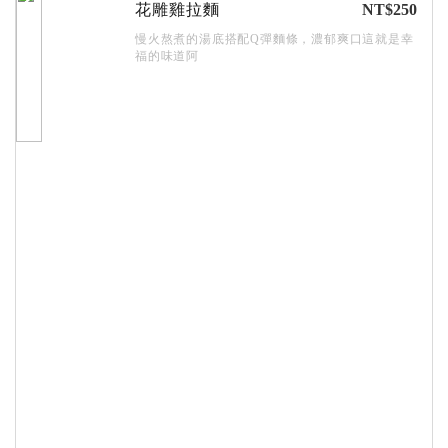
花雕雞拉麵
NT$250
慢火熬煮的湯底搭配Q彈麵條，濃郁爽口這就是幸
福的味道阿