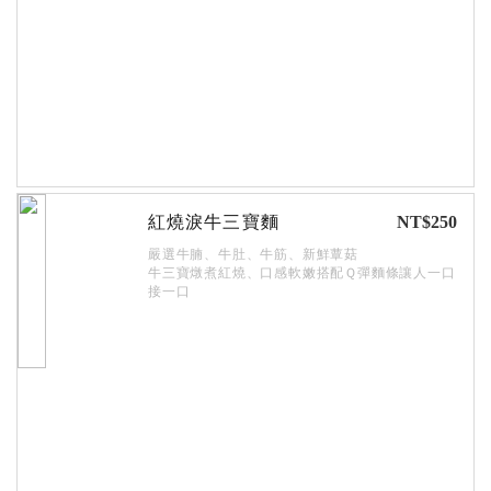
紅燒淚牛三寶麵
NT$250
嚴選牛腩、牛肚、牛筋、新鮮蕈菇
牛三寶燉煮紅燒、口感軟嫩搭配Ｑ彈麵條讓人一口
接一口