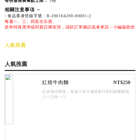
每份服務費餐點上限：
5份
相關注意事項
－
- 食品業者登錄字號：B-200164280-00001-2
每週一、三、四批次出貨。
若有特殊需求或到貨日期安排，請於訂單備註或者來訊：
小編協助您
人氣推薦
人氣推薦
紅燒牛肉麵
NT$250
紅燒湯頭微辣，香滷入味牛腩搭配Q彈的粗麵條讓
人一口接一口