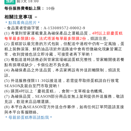
前3天 18:00
預約
每份服務費餐點上限：
10份
相關注意事項
－
＊點我看商品照片＊
- 食品業者登錄字號：A-153089572-00002-9
(1) 考量到管家運載量及為確保產品之運載品質，
4吋以上節慶蛋糕
每單最多限購1份、法式塔派每單最多限購2份
，煩請注意。
(2) 蛋糕皆以最完善的方式包裝，但配送中過程中仍有一定風險，蛋
糕上裝飾滾落、鮮奶油品項於外送路途中會有些微融化現象皆屬正
常，收到貨後也須立即冷藏，可接受者再下單喲！
(3) 餐點送達時請務必與管家當場確認蛋糕完整性，管家離開後若餐
點有損壞或缺少，卡個位恕不負全責。
(4) 為確保產品之外送品質，本店家將設有外送距離限制，煩請見
諒。
(5) 外送服務僅限11:30以後送達，若需提早取得蛋糕請自行致電
SEASON及親自至門市取貨喲！
(6) 購買4吋以上「慶祝蛋糕」，會附一支單根金色蠟燭。
(7) 為確保品質，SEASON部分商品並無上架和提供外送服務，敬請
見諒，歡迎來店品嚐選購。
(8) 本平台為SEASON官方外送合作夥伴，如有任何訂單問題請直接
與本平台客服聯絡。
＊母親節蛋糕專區請
點我＊