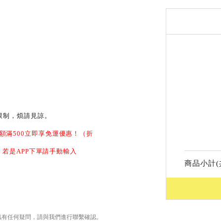
離限制，煩請見諒。
額滿500立即享免運優惠！（折
抵，若是APP下單請手動輸入
商品小計(
訊有任何疑問，請與我們進行聯繫確認。