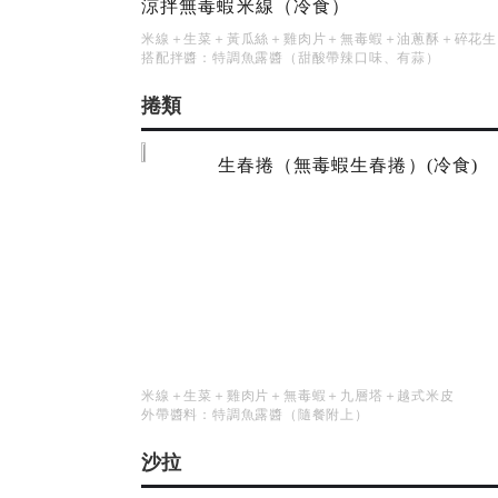
涼拌無毒蝦米線（冷食）
米線＋生菜＋黃瓜絲＋雞肉片＋無毒蝦＋油蔥酥＋碎花生
搭配拌醬：特調魚露醬（甜酸帶辣口味、有蒜）
捲類
生春捲（無毒蝦生春捲）(冷食)
米線＋生菜＋雞肉片＋無毒蝦＋九層塔＋越式米皮
外帶醬料：特調魚露醬（隨餐附上）
沙拉