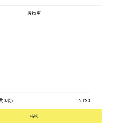
購物車
共
0
項)
NT$
0
結帳