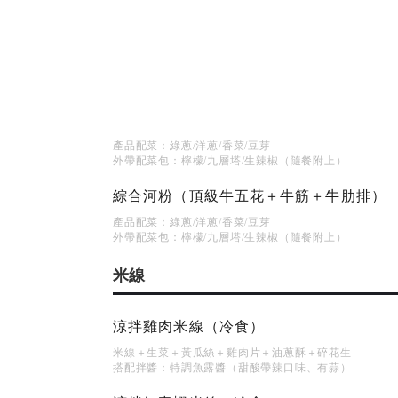
產品配菜：綠蔥/洋蔥/香菜/豆芽
外帶配菜包：檸檬/九層塔/生辣椒（隨餐附上）
綜合河粉（頂級牛五花＋牛筋＋牛肋排）
產品配菜：綠蔥/洋蔥/香菜/豆芽
外帶配菜包：檸檬/九層塔/生辣椒（隨餐附上）
米線
涼拌雞肉米線（冷食）
米線＋生菜＋黃瓜絲＋雞肉片＋油蔥酥＋碎花生
搭配拌醬：特調魚露醬（甜酸帶辣口味、有蒜）