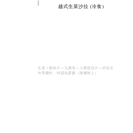
越式生菜沙拉 (冷食)
生菜＋雞肉片＋九層塔＋小番茄切片＋碎花生
外帶醬料：特調魚露醬（隨餐附上）
選單
首頁
服務內容
隱私