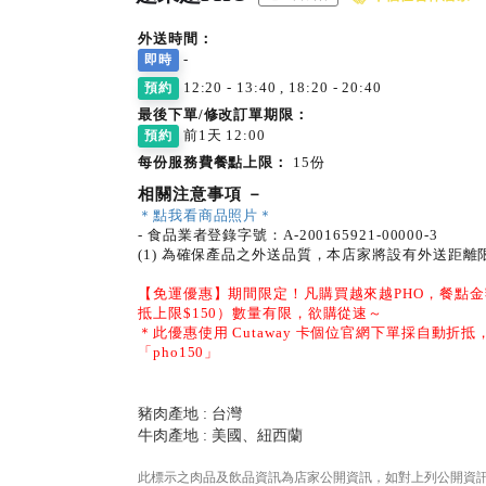
外送時間：
-
即時
12:20 - 13:40 , 18:20 - 20:40
預約
最後下單/修改訂單期限：
前1天 12:00
預約
每份服務費餐點上限：
15份
相關注意事項
－
＊點我看商品照片＊
- 食品業者登錄字號：A-200165921-00000-3
(1) 為確保產品之外送品質，本店家將設有外送距
【免運優惠】期間限定！凡購買越來越PHO，餐點金
抵上限$150）數量有限，欲購從速～
＊此優惠使用 Cutaway 卡個位官網下單採自動折
「pho150」
豬肉產地 : 台灣
牛肉產地 : 美國、紐西蘭
此標示之肉品及飲品資訊為店家公開資訊，如對上列公開資