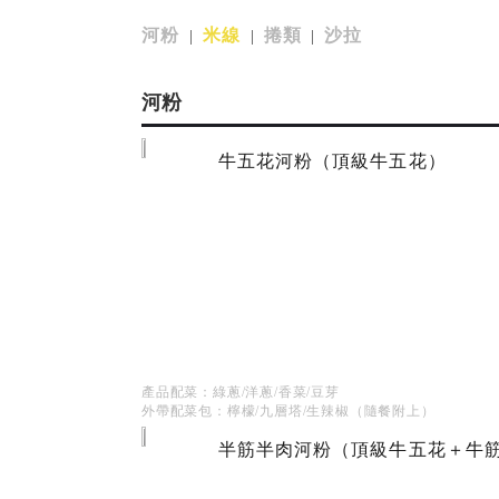
河粉
米線
捲類
沙拉
|
|
|
河粉
牛五花河粉（頂級牛五花）
產品配菜：綠蔥/洋蔥/香菜/豆芽
外帶配菜包：檸檬/九層塔/生辣椒（隨餐附上）
半筋半肉河粉（頂級牛五花＋牛