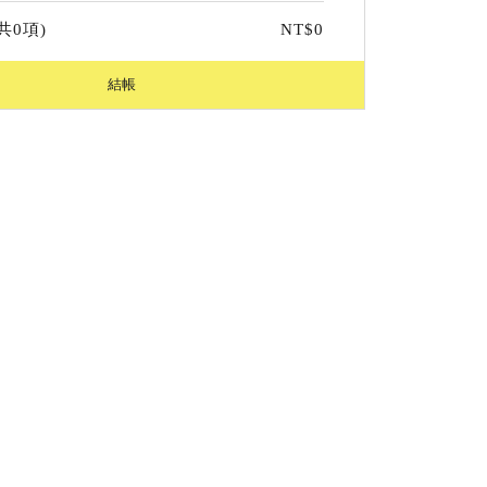
共
0
項)
NT$
0
結帳