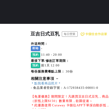
豆吉日式豆乳
每日營業
外送時間：
-
即時
11:40 - 20:00
預約
最後下單/修改訂單期限：
前1天 12:00
預約
每份服務費餐點上限：
30份
相關注意事項
－
＊點我看商品照片＊
- 食品業者登錄字號：A-172938435-00001-0
【免運優惠】期間限定！凡購買豆吉日式豆乳，商品
（折抵上限$150）數量有限，欲購從速～
＊此優惠使用 Cutaway 卡個位APP下單採自動