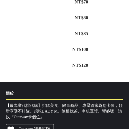
NT$70
NT$80
NT$85
NT$100
NT$120
關於
【最專業代排代購】排隊美食、限量商品、專屬管家為您卡位，輕
鬆享受不排隊。想吃LADY M、陳根找茶、阜杭豆漿、豐盛號，請
找『Cutaway卡個位』！
Cutaway 我要許願