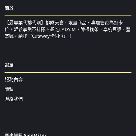
關於
【最專業代排代購】排隊美食、限量商品、專屬管家為您卡
位，輕鬆享受不排隊。想吃LADY M、陳根找茶、阜杭豆漿、豐
盛號，請找『Cutaway卡個位』！
選單
服務內容
隱私
聯絡我們
賽米資訊 SignMi Inc.