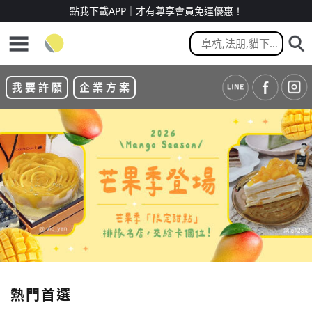
點我下載APP｜才有尊享會員免運優惠！
我 要 許 願
企 業 方 案
熱門首選