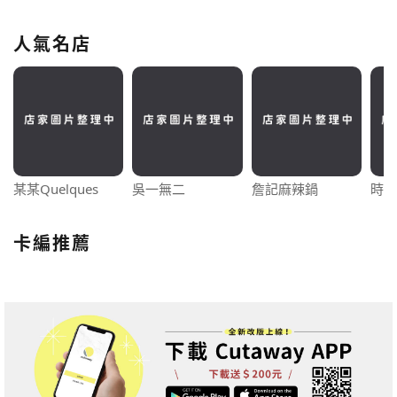
人氣名店
某某Quelques
吳一無二
詹記麻辣鍋
時飴A
卡編推薦