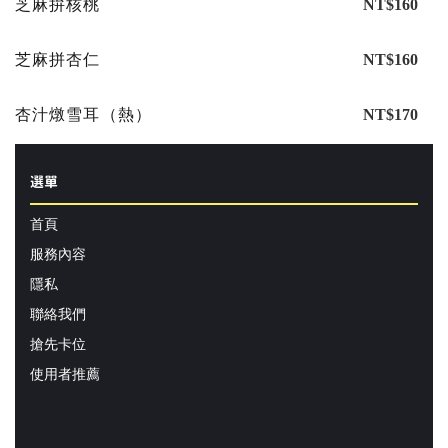
芝麻拚核桃
NT$160
芝麻拼杏仁
NT$160
杏汁燉雪耳（熱）
NT$170
選單
首頁
服務內容
隱私
聯絡我們
搶先卡位
使用者推薦