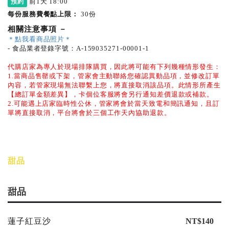
前1天 18:00
預約
每份服務費餐點上限：
30份
相關注意事項
－
＊點我看商品照片＊
- 食品業者登錄字號：A-159035271-00001-1
代購店家為專人於現場排隊購買，因此將可能有下列幾種情形發生：
1.當商品售罄或下架，管家會主動聯絡您確認異動品項，並修改訂單
內容，若管家現場無法聯繫上您，將直接取消該品項。此情形所產生
【總訂單金額差異】，卡個位客服將會另行通知差價退款或補款。
2.可能遇上店家臨時性公休，管家將會於當天致電和簡訊通知，且訂
單將直接取消，平台將會於三個工作天內協助退款。
甜品
甜品
蓮子紅豆沙
NT$140