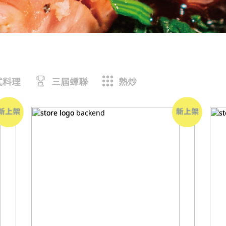
式料理
三屆蟬聯
熱炒