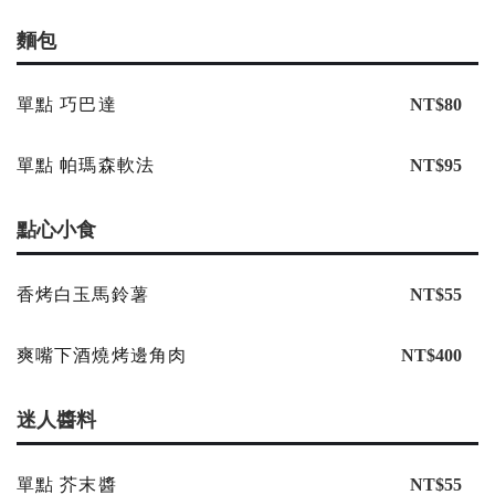
麵包
單點 巧巴達
NT$80
單點 帕瑪森軟法
NT$95
點心小食
香烤白玉馬鈴薯
NT$55
爽嘴下酒燒烤邊角肉
NT$400
迷人醬料
單點 芥末醬
NT$55