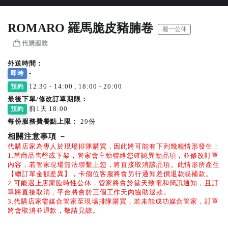
ROMARO 羅馬脆皮豬腩卷
週一公休
外送時間：
-
即時
12:30 - 14:00 , 18:00 - 20:00
預約
最後下單/修改訂單期限：
前1天 18:00
預約
每份服務費餐點上限：
20份
相關注意事項
－
代購店家為專人於現場排隊購買，因此將可能有下列幾種情形發生：
1.當商品售罄或下架，管家會主動聯絡您確認異動品項，並修改訂單
內容，若管家現場無法聯繫上您，將直接取消該品項。此情形所產生
【總訂單金額差異】，卡個位客服將會另行通知差價退款或補款。
2.可能遇上店家臨時性公休，管家將會於當天致電和簡訊通知，且訂
單將直接取消，平台將會於三個工作天內協助退款。
3.代購店家需媒合管家至現場排隊購買，若未能成功媒合管家，訂單
將會取消並退款，敬請見諒。