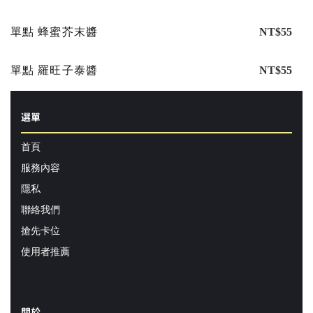
單點 蜂蜜芥末醬
NT$55
單點 羅旺子泰醬
NT$55
選單
首頁
服務內容
隱私
聯絡我們
搶先卡位
使用者推薦
關於