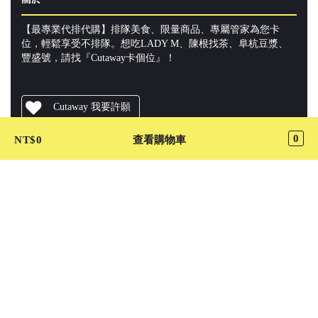
【最專業代排代購】排隊美食、限量商品、專屬管家為您卡
位，輕鬆享受不排隊。想吃LADY M、陳根找茶、阜杭豆漿、
豐盛號，請找『Cutaway卡個位』！
Cutaway 我要許願
0
NT$
0
查看購物車
加入 LINE@ 好友
關注 Cutaway 最新動態
賽米資訊 SignMi Inc.
客戶服務 :
support@cutaway.com.tw