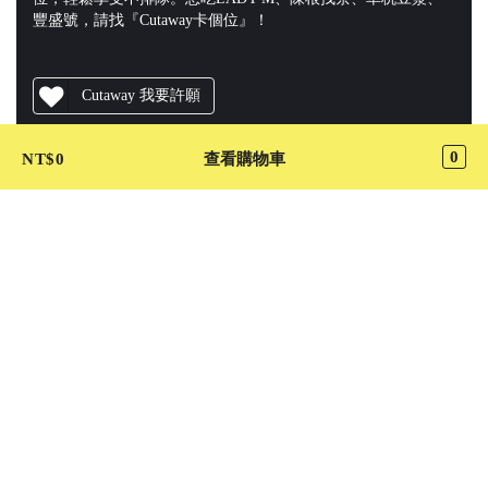
豐盛號，請找『Cutaway卡個位』！
Cutaway 我要許願
加入 LINE@ 好友
0
NT$
0
查看購物車
關注 Cutaway 最新動態
賽米資訊 SignMi Inc.
客戶服務 :
support@cutaway.com.tw
上架合作 :
store.apply@cutaway.com.tw