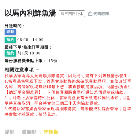
以馬內利鮮魚湯
週三四日公休
外送時間：
-
即時
08:00 - 14:00
預約
最後下單/修改訂單期限：
前1天 18:00
預約
每份服務費餐點上限：
15份
相關注意事項
－
代購店家為專人於現場排隊購買，因此將可能有下列幾種情形發生：
1.當商品售罄或下架，管家會主動聯絡您確認異動品項，並修改訂單
內容，若管家現場無法聯繫上您，將直接取消該品項。此情形所產生
【總訂單金額差異】，卡個位客服將會另行通知差價退款或補款。
2.可能遇上店家臨時性公休，管家將會於當天致電和簡訊通知，且訂
單將直接取消，平台將會於三個工作天內協助退款。
3.代購店家需媒合管家至現場排隊購買，若未能成功媒合管家，訂單
將會取消並退款，敬請見諒。
湯類
湯麵類
乾麵類
|
|