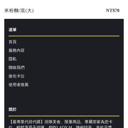
米粉麵/混(大)
NT$70
選單
首頁
服務內容
隱私
聯絡我們
搶先卡位
使用者推薦
關於
【最專業代排代購】排隊美食、限量商品、專屬管家為您卡
位，輕鬆享受不排隊。想吃LADY M、陳根找茶、阜杭豆漿、