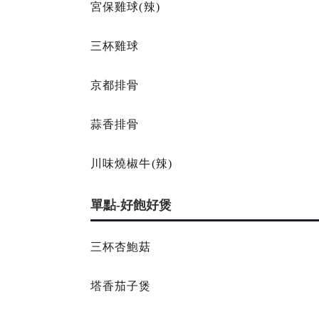
宮保雞球(辣)
三杯雞球
京都排骨
蒜香排骨
川味燒椒牛(辣)
單點-好飽好煲
三杯杏鮑菇
塔香茄子煲