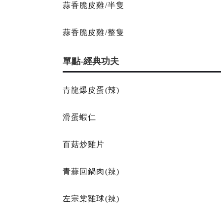
蒜香脆皮雞/半隻
蒜香脆皮雞/整隻
單點-經典功夫
青龍爆皮蛋(辣)
滑蛋蝦仁
百菇炒雞片
青蒜回鍋肉(辣)
左宗棠雞球(辣)