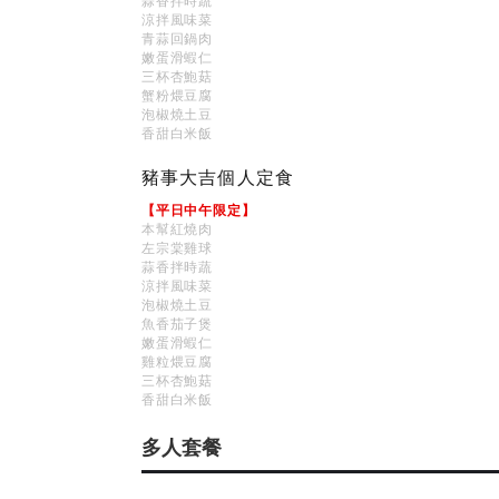
蒜香拌時蔬
涼拌風味菜
青蒜回鍋肉
嫩蛋滑蝦仁
三杯杏鮑菇
蟹粉煨豆腐
泡椒燒土豆
香甜白米飯
豬事大吉個人定食
【平日中午限定】
本幫紅燒肉
左宗棠雞球
蒜香拌時蔬
涼拌風味菜
泡椒燒土豆
魚香茄子煲
嫩蛋滑蝦仁
雞粒煨豆腐
三杯杏鮑菇
香甜白米飯
多人套餐