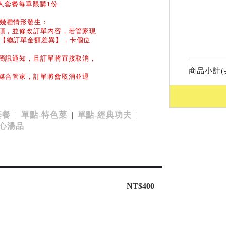
人套餐每單限購1份
幾種情形發生：
品項，並修改訂單內容，若管家現
【總訂單金額差異】，卡個位
和簡訊通知，且訂單將直接取消，
商品小計(
功媒合管家，訂單將會取消並退
套餐
單點-特色菜
單點-經典功夫
|
|
|
暖心湯品
NT$400