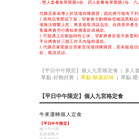
- 雙人套餐每單限購4份、四人套餐每單限購2份、六
代購店家為專人於現場排隊購買，因此將可能有下列
1.當商品售罄或下架，管家會主動聯絡您確認異動
場無法聯繫上您，將直接取消該品項。此情形所產生
客服將會另行通知差價退款或補款。
2.可能遇上店家臨時性公休，管家將會於當天致電
平台將會於三個工作天內協助退款。
3.代購店家需媒合管家至現場排隊購買，若未能成
款，敬請見諒。
【平日中午限定】個人九宮格定食
多人
|
單點-好飽好煲
單點-鮮蔬好味
單點-
|
|
【平日中午限定】個人九宮格定食
牛來運轉個人定食
【平日中午限定】
極汁牛小排
百菇炒雞片