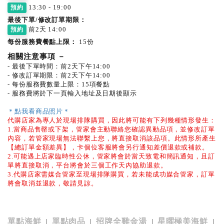
13:30 - 19:00
預約
最後下單/修改訂單期限：
前2天 14:00
預約
每份服務費餐點上限：
15份
相關注意事項
－
- 最後下單時間：前2天下午14:00
- 修改訂單期限：前2天下午14:00
- 每份服務費數量上限：15項餐點
- 服務費將於下一頁輸入地址及日期後顯示
＊點我看商品照片＊
代購店家為專人於現場排隊購買，因此將可能有下列幾種情形發生：
1.當商品售罄或下架，管家會主動聯絡您確認異動品項，並修改訂單
內容，若管家現場無法聯繫上您，將直接取消該品項。此情形所產生
【總訂單金額差異】，卡個位客服將會另行通知差價退款或補款。
2.可能遇上店家臨時性公休，管家將會於當天致電和簡訊通知，且訂
單將直接取消，平台將會於三個工作天內協助退款。
3.代購店家需媒合管家至現場排隊購買，若未能成功媒合管家，訂單
將會取消並退款，敬請見諒。
單點海鮮
單點肉品
招牌全雞金湯
星曜極美海鮮
|
|
|
|