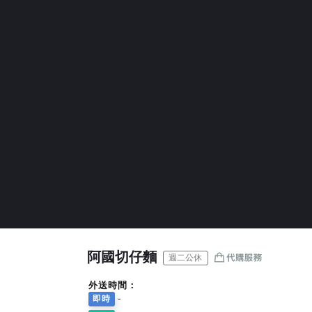
阿國切仔麵
週二公休
外送時間：
-
即時