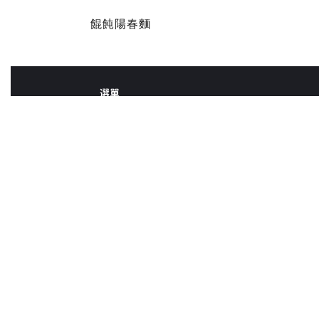
餛飩陽春麵
選單
首頁
服務內容
隱私
聯絡我們
搶先卡位
使用者推薦