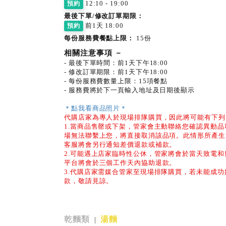
12:10 - 19:00
預約
最後下單/修改訂單期限：
前1天 18:00
預約
每份服務費餐點上限：
15份
相關注意事項
－
- 最後下單時間：前1天下午18:00
- 修改訂單期限：前1天下午18:00
- 每份服務費數量上限：15項餐點
- 服務費將於下一頁輸入地址及日期後顯示
＊點我看商品照片＊
代購店家為專人於現場排隊購買，因此將可能有下列
1.當商品售罄或下架，管家會主動聯絡您確認異動
場無法聯繫上您，將直接取消該品項。此情形所產生
客服將會另行通知差價退款或補款。
2.可能遇上店家臨時性公休，管家將會於當天致電
平台將會於三個工作天內協助退款。
3.代購店家需媒合管家至現場排隊購買，若未能成
款，敬請見諒。
乾麵類
湯麵
|