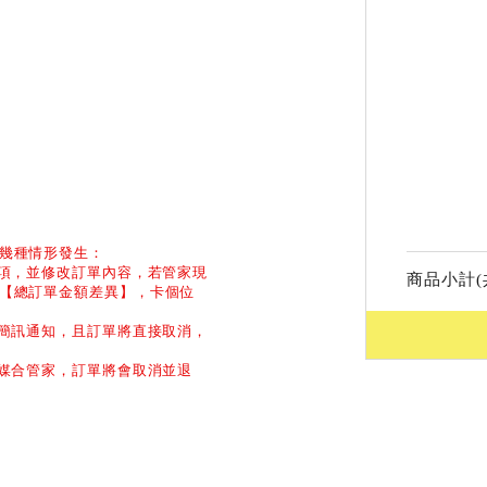
幾種情形發生：
品項，並修改訂單內容，若管家現
商品小計(
【總訂單金額差異】，卡個位
和簡訊通知，且訂單將直接取消，
功媒合管家，訂單將會取消並退