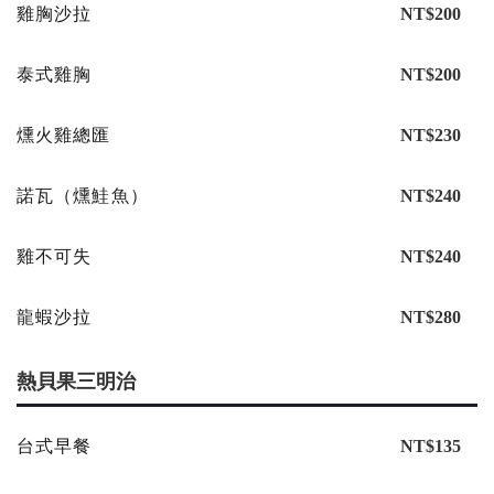
雞胸沙拉
NT$200
泰式雞胸
NT$200
燻火雞總匯
NT$230
諾瓦（燻鮭魚）
NT$240
雞不可失
NT$240
龍蝦沙拉
NT$280
熱貝果三明治
台式早餐
NT$135