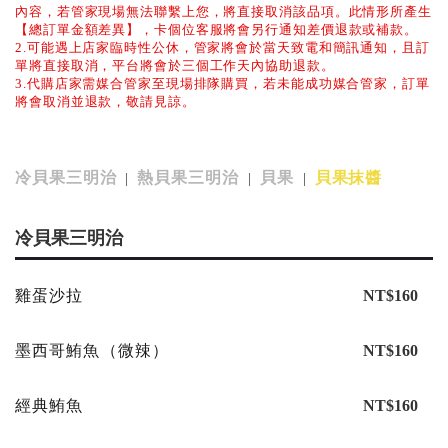
內容，若管家現場無法聯繫上您，將直接取消該品項。此情形所產生
【總訂單金額差異】，卡個位客服將會另行通知差價退款或補款。
2.可能遇上店家臨時性公休，管家將會於當天致電和簡訊通知，且訂
單將直接取消，平台將會於三個工作天內協助退款。
3.代購店家需媒合管家至現場排隊購買，若未能成功媒合管家，訂單
將會取消並退款，敬請見諒。
冷貝果三明治
熱貝果三明治
貝果
貝果抹醬
|
|
|
冷貝果三明治
雞蛋沙拉
NT$160
墨西哥鮪魚（微辣）
NT$160
經典鮪魚
NT$160