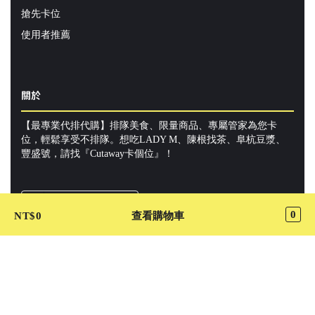
搶先卡位
使用者推薦
關於
【最專業代排代購】排隊美食、限量商品、專屬管家為您卡
位，輕鬆享受不排隊。想吃LADY M、陳根找茶、阜杭豆漿、
豐盛號，請找『Cutaway卡個位』！
Cutaway 我要許願
0
NT$
0
查看購物車
加入 LINE@ 好友
關注 Cutaway 最新動態