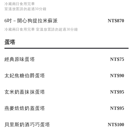
冷藏兩日食用完畢
室溫放置請勿超過30分鐘
6吋－開心狗提拉米蘇派
NT$870
冷藏兩日食用完畢 室溫放置請勿超過30分鐘
蛋塔
經典原味蛋塔
NT$75
太妃焦糖伯爵蛋塔
NT$90
玄米奶蓋抹抹蛋塔
NT$95
燕麥焙焙奶蓋蛋塔
NT$95
貝里斯奶酒巧巧蛋塔
NT$100