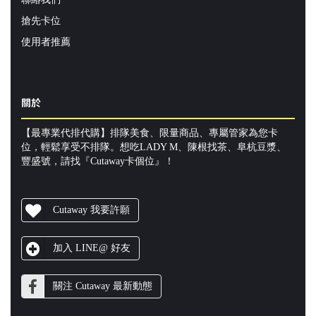
搶先卡位
使用者推薦
關於
【最專業代排代購】排隊美食、限量商品、專屬管家為您卡
位，輕鬆享受不排隊。想吃LADY M、陳根找茶、阜杭豆漿、
豐盛號，請找『Cutaway卡個位』！
Cutaway 我要許願
加入 LINE@ 好友
關注 Cutaway 最新動態