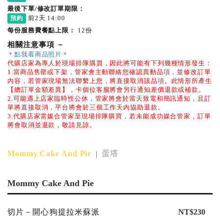
最後下單/修改訂單期限：
前2天 14:00
預約
每份服務費餐點上限：
12份
相關注意事項
－
＊點我看商品照片＊
代購店家為專人於現場排隊購買，因此將可能有下列幾種情形發生：
1.當商品售罄或下架，管家會主動聯絡您確認異動品項，並修改訂單
內容，若管家現場無法聯繫上您，將直接取消該品項。此情形所產生
【總訂單金額差異】，卡個位客服將會另行通知差價退款或補款。
2.可能遇上店家臨時性公休，管家將會於當天致電和簡訊通知，且訂
單將直接取消，平台將會於三個工作天內協助退款。
3.代購店家需媒合管家至現場排隊購買，若未能成功媒合管家，訂單
將會取消並退款，敬請見諒。
Mommy Cake And Pie
蛋塔
|
Mommy Cake And Pie
切片－開心狗提拉米蘇派
NT$230