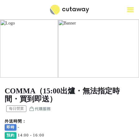
COMMA（15:00出爐・無法指定時
間・買到即送）
每日營業
外送時間：
-
即時
14:00 - 16:00
預約