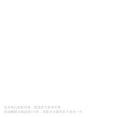
泡芙每日新鮮現做，建議當天食用完畢，
請勿離開冷藏超過3小時，若要冰冷藏至多可保存一天。