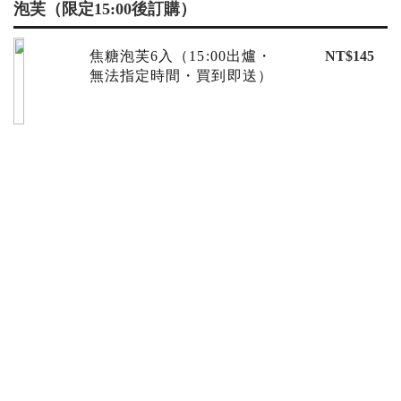
泡芙（限定15:00後訂購）
焦糖泡芙6入（15:00出爐・
NT$145
無法指定時間・買到即送）