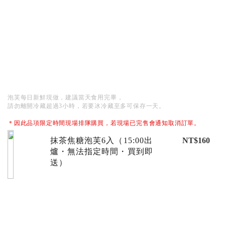
泡芙每日新鮮現做，建議當天食用完畢，
請勿離開冷藏超過3小時，若要冰冷藏至多可保存一天。
＊因此品項限定時間現場排隊購買，若現場已完售會通知取消訂單。
抹茶焦糖泡芙6入（15:00出
NT$160
爐・無法指定時間・買到即
送）