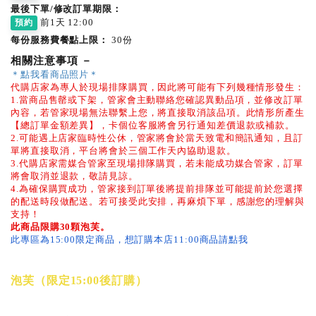
最後下單/修改訂單期限：
前1天 12:00
預約
每份服務費餐點上限：
30份
相關注意事項
－
＊點我看商品照片＊
代購店家為專人於現場排隊購買，因此將可能有下列幾種情形發生：
1.當商品售罄或下架，管家會主動聯絡您確認異動品項，並修改訂單
內容，若管家現場無法聯繫上您，將直接取消該品項。此情形所產生
【總訂單金額差異】，卡個位客服將會另行通知差價退款或補款。
2.可能遇上店家臨時性公休，管家將會於當天致電和簡訊通知，且訂
單將直接取消，平台將會於三個工作天內協助退款。
3.代購店家需媒合管家至現場排隊購買，若未能成功媒合管家，訂單
將會取消並退款，敬請見諒。
4.為確保購買成功，管家接到訂單後將提前排隊並可能提前於您選擇
的配送時段做配送。若可接受此安排，再麻煩下單，感謝您的理解與
支持！
此商品限購30顆泡芙。
此專區為15:00限定商品，想訂購本店11:00商品請點我
泡芙（限定15:00後訂購）