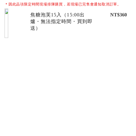
＊因此品項限定時間現場排隊購買，若現場已完售會通知取消訂單。
焦糖泡芙15入（15:00出
NT$360
爐・無法指定時間・買到即
送）