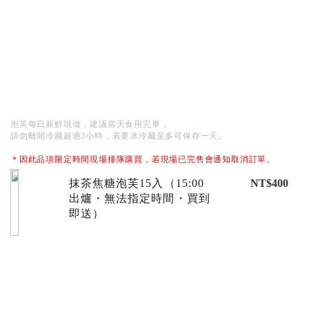
泡芙每日新鮮現做，建議當天食用完畢，
請勿離開冷藏超過3小時，若要冰冷藏至多可保存一天。
＊因此品項限定時間現場排隊購買，若現場已完售會通知取消訂單。
抹茶焦糖泡芙15入（15:00
NT$400
出爐・無法指定時間・買到
即送）