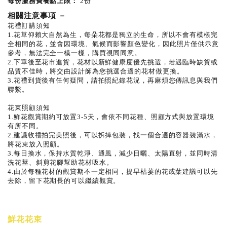
每份服務費餐點上限：
2份
相關注意事項
－
花禮訂購須知
1.花草仰賴大自然為生，每朵花都是獨立的生命，所以不會有模樣完
全相同的花，並會因環境、氣候而影響顏色變化，因此照片僅供示意
參考，無法完全一模一樣，購買視同同意。
2.下單後至花市進貨，花材以新鮮健康度優先挑選，若遇臨時缺貨或
品質不佳時，將交由設計師為您挑選合適的花材做更換。
3.花禮到貨後有任何疑問，請拍照紀錄花況，再麻煩您傳訊息與我們
聯繫。
花束照顧須知
1.鮮花觀賞期約可放置3-5天，會依不同花種、照顧方式與放置環境
有所不同。
2.建議收禮拍完美照後，可以拆掉包裝，找一個合適的容器裝滿水，
將花束放入照顧。
3.每日換水，保持水質乾淨、通風，減少日曬、太陽直射，並同時清
洗花莖、斜剪花腳幫助花材吸水。
4.由於每種花材的觀賞期不一定相同，提早枯萎的花或葉建議可以先
去除，留下花期長的可以繼續觀賞。
鮮花花束