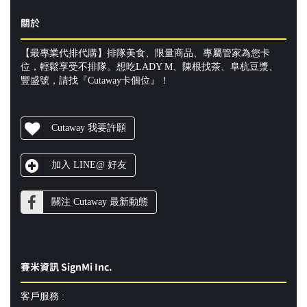
關於
【最專業代排代購】排隊美食、限量商品、專屬管家為您卡
位，輕鬆享受不排隊。想吃LADY M、陳根找茶、阜杭豆漿、
豐盛號，請找『Cutaway卡個位』！
Cutaway 我要許願
加入 LINE@ 好友
關注 Cutaway 最新動態
賽米資訊 SignMi Inc.
客戶服務 :